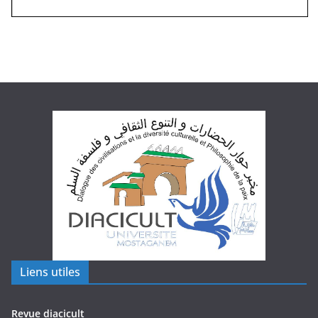
Liens utiles
Revue diacicult