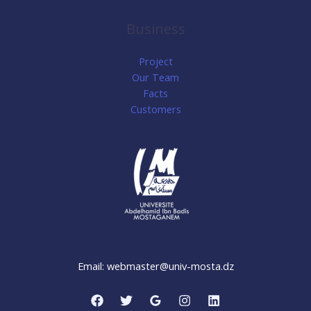
recherche
2020/2021
Business
Project
Our Team
Facts
Customers
Email: webmaster@univ-mosta.dz