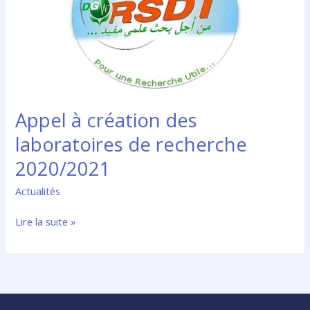
Appel à création des
laboratoires de recherche
2020/2021
Actualités
Appel
Lire la suite »
à
création
des
laboratoires
de