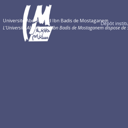
Aller
au
contenu
Université Abdelhamid Ibn Badis de Mostaganem
Dépôt instit
L’Université Abdelhamid Ibn Badis de Mostaganem dispose de 