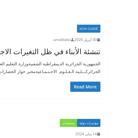
NON CLASSÉ
30 أبريل 2026
umablabo
تنشئة الأبناء في ظل التغيرات الاج
الجمهورية الجزائرية الديمقراطية الشعبيةوزارة التعليم ال
الجزائركـــلـية الـعـلـوم الاجـتـمـاعيةمخبر حوار الحضارات 
Read More
مؤتمرات دولية
مستجدات
14 يناير 2024