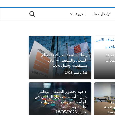
تواصل معنا
العربية
ثقافة
ربط الجامعة الجزائرية بعالم
تمعات
الشغل والتشغيل – آفاق
مستقبلية وسبل بحث
5 نوفمبر 2023
ملتقيات وطنية
مستجدات
دعوة لحضور الملتقى الوطني
حول: “أنماط التحول الرقمي في
جزائرية بعالم الشغل والتشغيل – آفاق
بـ:
الجامعة الجزائرية ” مقاربات
ل بحث
 تنمية
نظرية وميدانية /
درسة
بتاريخ 18/05/2023